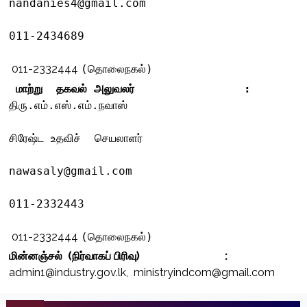
nandanies4@gmail.com
011-2434689
011-2332444
(தொலைநகல்)
 மாற்று  தகவல் அலுவலர்                :
திரு.எம்.எஸ்.எம்.நவாஸ்
                      ‍                   
சிரேஷ்ட உதவிச்  செயலாளர்
nawasaly@gmail.com
011-2332443
011-2332444
(தொலைநகல்)
மின்னஞ்சல் (நிர்வாகப் பிரிவு) :
admin1@industry.gov.lk, ministryindcom@gmail.com