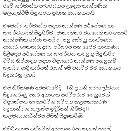
රටේ කර්මාන්ත සංවර්ධනය උදෙසා තාක්ෂණික
බලගැන්වීම් සිදු කරන ප්‍රධාන ආයතනයකි.
එමෙන්ම කර්මාන්ත සදහා තාක්ෂණ පර්යේෂණ හා
සංවර්ධනයන් සිදුකිරීම , ජාත්‍යන්තර වශයෙන් තරඟකාරී
තාක්ෂණික සේවා සැපයීම , පසු අස්වනු තාක්ෂණය ,
ආහාර, ශාකසාර, ද්‍රව්‍ය, පරිසරය සහ ජෛව තාක්‍ෂණය
පිළිබඳව පර්යේෂණ හා සංවර්ධන කටයුතු සිදු කිරීම ,
විවිධ නිෂ්පාදන සදහා විද්‍යාගාර තාක්ෂණ පහසුකම්
සැපයීම ආදි කාර්යන් රැසක් මේ වනවිට එම ආයතනය
සිදුකරනු ලබයි.
එම නිරික්ෂණ අවස්ථාවේදී ITI හි ප්‍රගති සමාලෝචනය
සිදුකෙරුණු අතර අනාගත පරම්පරාව වෙනුවෙන්
විද්‍යාත්මක හා කාර්මික සම්පත් කළමනාකරණ
ව්‍යුහාත්මක සැලැස්ම ඉදිරිපත් කිරීමද ITI
කලමනාකාරිත්වය විසින් සිදුකෙරිණි.
එහිදී අදහස් දක්වමින් අමාත්‍යවරයා සදහන් කලේ