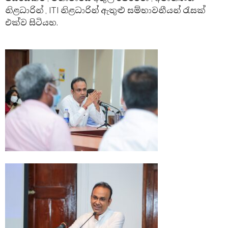
නිළධාරින් , ITI නිළධාරින් ඇතුළු සම්භාවනීයන් රැසක්
එක්ව සිටියහ.