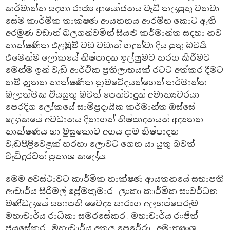
කර්මාන්ත සදහා රාජ්‍ය ආයෝජනය වැඩි කලයුතු වනවා
සේම කාර්මික තාක්ෂණ ආයතනය ආරම්භ කොට ඇති
අරමුණ වඩාත් බලගන්වමින් සියළු කර්මාන්ත සදහා නව
තාක්ෂණික එළඹුම් වඩ වඩාත් හදුන්වා දිය යුතු බවයි.
එමෙන්ම ලෝකයේ නිෂ්පාදන ඉල්ලුමට තරග කිරීමට
මෙන්ම ඉන් වැඩි ආර්ථික ප්‍රතිලාභයක් රටට අත්කර දීමට
නම් නූතන තාක්ෂණික ක්‍රමවේදයන්ගෙන් කර්මාන්ත
බලාත්මක වියයුතු බවත් පෙන්වාදුන් අමාත්‍යවරයා
පෙරදිග ලෝකයේ සාම්ප්‍රදායික කර්මාන්ත ඔස්සේ
ලෝකයේ අවධානය දිනාගත් නිෂ්පාදනයන් අද්‍යතන
තාක්ෂණය හා මුසුකොට අගය දාම නිෂ්පාදන
වැඩපිළිවෙළක් හරහා ලොවට ගෙන යා යුතු බවත්
වැඩිදුරටත් ප්‍රකාශ කලේය.
මෙම අවස්ථාවට කාර්මික තාක්ෂණ ආයතනයේ සභාපති
ආචාර්ය සිරිමල් ප්‍රේමකුමාර , ලංකා කාර්මික සංවර්ධන
මණ්ඩලයේ සභාපති වෛද්‍ය සාරංග අලහප්පෙරුම ,
මහාචාර්ය රාධිකා සමරසේකර , මහාචාර්ය රංජිත්
ජයසේකර , මහාචාර්ය අතුල පෙරේරා , අමාත්‍යංශ