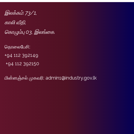
இலக்கம்: 73/1,
காலி வீதி,
கொழும்பு 03, இலங்கை.
தொலைபேசி:
+94 112 392149
+94 112 392150
மின்னஞ்சல் முகவரி: admin1@industry.gov.lk