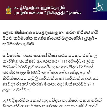
கைத்தொழில் மற்றும் தொழில்
முயற்சியாண்மை அபிவிருத்தி அமைச்சு
ලොව නිෂ්පාදන වෙළෙඳපොළ හා තරග කිරීමට නම්
සියළු කර්මාන්ත තාක්ෂණයෙන් බලගැන්විය යුතුයි –
කර්මාන්ත ඇමති
————————————————
කර්මාන්ත අමාත්‍යංශයේ විෂය පථය යටතට එක්කල
කාර්මික තාක්ෂණ ආයතනයේ ( ITI ) බෞද්ධාලෝක
මාවතේ පිහිටි ප්‍රධාන කාර්යාලය සහ විද්‍යා මාවතේ
මෙන්ම මාළඹේ පිහිටි තාක්ෂණ සේවා පරිශ්‍රයනුත්
නිරීක්ෂණයට වැවිලි කර්මාන්ත හා කර්මාන්ත අමාත්‍ය
වෛද්‍ය රමේෂ් පතිරණ මහතා අද ( ඔක්තෝබර් 24 )
උදෑසන එක්විය.
1955 දී ආරම්භ කොට 1994 විද්‍යා තාක්ෂණ පනත මගින්
බලගැන්වුනු කාර්මික තාක්ෂණ ආයතනය මේ වනවිට