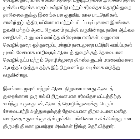
முக்கிய நோக்கமாகும். உள்நாட்டு மற்றும் சர்வதேச தொழில்துறை
தரநிலைகளுக்கு இணங்க பல குறுகிய கால பாடநெறிகள்,
சான்றிதழ் பத்திர, டிப்ளோமா மற்றும் பட்டப் படிப்புகளை இலங்கை
ஜவுளி மற்றும் ஆடை நிறுவனம் நடத்தி வருகின்றது. நவீன ஆய்வக
வசதிகள், அனுபவம் வாய்ந்த விரிவுரையாளர்கள், வலுவான
தொழில்துறை ஒத்துழைப்பு மற்றும் நடைமுறை பயிற்சி வாய்ப்புகள்
மூலம், வேகமாக மாறிவரும் ஆடைத் துறைக்குத் தேவையான
தொழில்நுட்ப மற்றும் தொழில்முறை திறன்களுடன் மாணவர்களை
ஆயத்தப்படுத்துவதற்கு இந் நிறுவனம் நடவடிக்கை எடுத்து
வருகின்றது.
இலங்கை ஜவுளி மற்றும் ஆடை நிறுவனமானது ஆடைத்
துறைக்கான ஒரு கல்வி நிறுவனமாக சர்வதேச மட்டத்திற்கு
உயர்ந்து வருவதுடன், ஆடைத் தொழில்துறைக்கு பெரும்
சேவையாற்றி அத்துறைக்குத் தேவையான திறமையான மனித
வளத்தை உருவாக்குவதில் முக்கிய பங்கினை வகிக்கின்றது என
திருமதி திலகா ஜயசுந்தர அவர்கள் இங்கு தெரிவித்தார்.