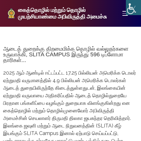
கைத்தொழில் மற்றும் தொழில்
முயற்சியாண்மை அபிவிருத்தி அமைச்சு
ஆடைத் துறைக்கு திறமைமிக்க தொழில் வல்லுநர்களை
உருவாக்கி, SLITA CAMPUS இருந்து 596 டிப்ளோமா
தாரிகள்...
2025 ஆம் ஆண்டில் ஈட்டப்பட்ட 17.25 பில்லியன் அமெரிக்க டொலர்
ஏற்றுமதி வருமானத்தில் 4.9 பில்லியன் அமெரிக்க டொலர்கள்
ஆடைத் துறையிலிருந்தே கிடைத்துள்ளதுடன், இலங்கையின்
ஏற்றுமதி வருவாயை அதிகரிப்பதில் ஆடைத் தொழில்துறையே
பிரதான பங்களிப்பை வழங்கும் துறையாக விளங்குகின்றது என
கைத்தொழில் மற்றும் தொழில்முனைவோர் அபிவிருத்தி
அமைச்சின் செயலாளர் திருமதி திலகா ஜயசுந்தர தெரிவித்தார்.
இலங்கை ஜவுளி மற்றும் ஆடை நிறுவனத்தின் (SLITA) கீழ்
இயங்கும் SLITA Campus இனால் ஏற்பாடு செய்யப்பட்டு,
பண்டாரநாயக்க சர்வதேச மாநாட்டு மண்டபத்தில் நடைபெற்ற