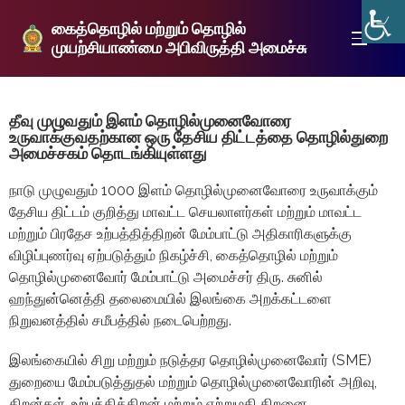
கைத்தொழில் மற்றும் தொழில்
முயற்சியாண்மை அபிவிருத்தி அமைச்சு
தீவு முழுவதும் இளம் தொழில்முனைவோரை
உருவாக்குவதற்கான ஒரு தேசிய திட்டத்தை தொழில்துறை
அமைச்சகம் தொடங்கியுள்ளது
நாடு முழுவதும் 1000 இளம் தொழில்முனைவோரை உருவாக்கும்
தேசிய திட்டம் குறித்து மாவட்ட செயலாளர்கள் மற்றும் மாவட்ட
மற்றும் பிரதேச உற்பத்தித்திறன் மேம்பாட்டு அதிகாரிகளுக்கு
விழிப்புணர்வு ஏற்படுத்தும் நிகழ்ச்சி, கைத்தொழில் மற்றும்
தொழில்முனைவோர் மேம்பாட்டு அமைச்சர் திரு. சுனில்
ஹந்துன்னெத்தி தலைமையில் இலங்கை அறக்கட்டளை
நிறுவனத்தில் சமீபத்தில் நடைபெற்றது.
இலங்கையில் சிறு மற்றும் நடுத்தர தொழில்முனைவோர் (SME)
துறையை மேம்படுத்துதல் மற்றும் தொழில்முனைவோரின் அறிவு,
திறன்கள், உற்பத்தித்திறன் மற்றும் ஏற்றுமதி திறனை