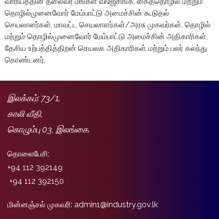
வாரியத்தின் தலைவர் மங்கள விஜேசிங்க, கைத்தொழில் மற்றும்
தொழில்முனைவோர் மேம்பாட்டு அமைச்சின் கூடுதல்
செயலாளர்கள், மாவட்ட செயலாளர்கள்/அரசு முகவர்கள், தொழில்
மற்றும் தொழில்முனைவோர் மேம்பாட்டு அமைச்சின் அதிகாரிகள்,
தேசிய உற்பத்தித்திறன் செயலக அதிகாரிகள் மற்றும் பலர் கலந்து
கொண்டனர்.
இலக்கம்: 73/1,
காலி வீதி,
கொழும்பு 03, இலங்கை.
தொலைபேசி:
+94 112 392149
+94 112 392150
மின்னஞ்சல் முகவரி: admin1@industry.gov.lk